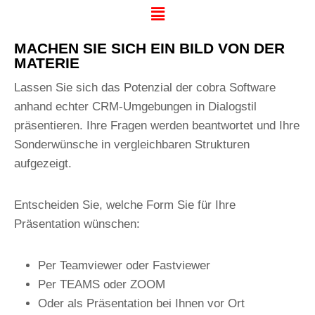
MACHEN SIE SICH EIN BILD VON DER
MATERIE
Lassen Sie sich das Potenzial der cobra Software
Erstberatung
anhand echter CRM-Umgebungen in Dialogstil
Präsentation
präsentieren. Ihre Fragen werden beantwortet und Ihre
Planungsworkshop
Sonderwünsche in vergleichbaren Strukturen
aufgezeigt.
Datenbankbau
DSGVO-Integration
Entscheiden Sie, welche Form Sie für Ihre
Programmierung
Präsentation wünschen:
Installation
Per Teamviewer oder Fastviewer
Schulung
Per TEAMS oder ZOOM
Support
Oder als Präsentation bei Ihnen vor Ort