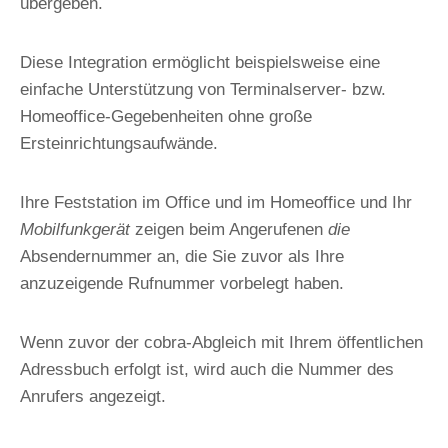
übergeben.
x-Termin
Diese Integration ermöglicht beispielsweise eine
cobra event
einfache Unterstützung von Terminalserver- bzw.
CXM Portal
Homeoffice-Gegebenheiten ohne große
Ersteinrichtungsaufwände.
PHONE+PLUS
MAP+PLUS
Ihre Feststation im Office und im Homeoffice und Ihr
PLACETEL+PLUS
Mobilfunkgerät
zeigen beim Angerufenen
die
TIME+PLUS
Absendernummer an, die Sie zuvor als Ihre
anzuzeigende Rufnummer vorbelegt haben.
MAIL+PLUS
PRINT+PLUS
Wenn zuvor der cobra-Abgleich mit Ihrem öffentlichen
OptiServer
Adressbuch erfolgt ist, wird auch die Nummer des
Anrufers angezeigt.
EditManager
EventManager