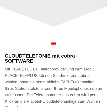
CLOUDTELEFONIE mit cobra
SOFTWARE
Mit PLACETEL als Telefonprovider und dem Modul
Mobile CRM
PLACETEL+PLUS können Sie direkt aus cobra
CXM WEBCONNECT
wählen, ohne die sonst übliche TAPI-Funktionalität
Dublettenmodul
Ihres Stationstelefons oder Ihres Mobilephones nutzen
zu müssen. Die Telefonnummer aus cobra wird per
LeadApp
Klick an die Placetel-Cloudtelefonanlage zum Wählen
mailfino